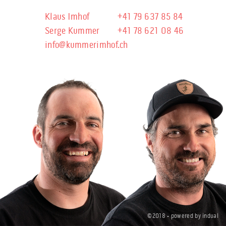
Klaus Imhof
+41 79 637 85 84
Serge Kummer
+41 78 621 08 46
info@kummerimhof.ch
©2018 •
powered by indual